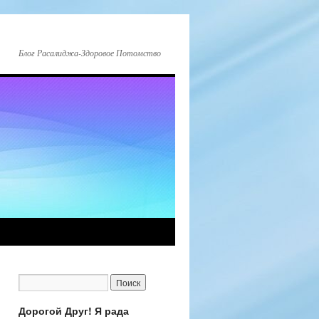
Блог Расалиджа-Здоровое Потомство
Дорогой Друг! Я рада